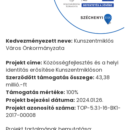
Kedvezményezett neve:
Kunszentmiklós
Város Önkormányzata
Projekt címe:
Közösségfejlesztés és a helyi
identitás erõsítése Kunszentmiklóson
Szerzõdött támogatás összege:
43,38
millió.-ft
Támogatás mértéke:
100%
Projekt bejezési dátuma:
2024.01.26.
Projekt azonosító száma:
TOP-5.3.1-16-BK1-
2017-00008
Projekt tartalmának bemutatása: