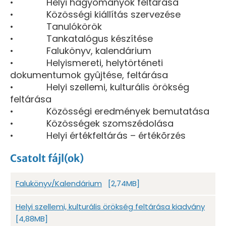
• Helyi hagyományok feltárása
• Közösségi kiállítás szervezése
• Tanulókörök
• Tankatalógus készítése
• Falukönyv, kalendárium
• Helyismereti, helytörténeti
dokumentumok gyûjtése, feltárása
• Helyi szellemi, kulturális örökség
feltárása
• Közösségi eredmények bemutatása
• Közösségek szomszédolása
• Helyi értékfeltárás – értékõrzés
Csatolt fájl(ok)
Falukönyv/Kalendárium
[2,74MB]
Helyi szellemi, kulturális örökség feltárása kiadvány
[4,88MB]