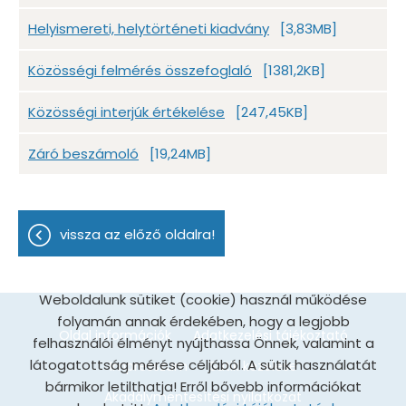
Helyismereti, helytörténeti kiadvány
[3,83MB]
Közösségi felmérés összefoglaló
[1381,2KB]
Közösségi interjúk értékelése
[247,45KB]
Záró beszámoló
[19,24MB]
vissza az előző oldalra!
Weboldalunk sütiket (cookie) használ működése
folyamán annak érdekében, hogy a legjobb
Oldal információk
Adatkezelési tájékoztató
felhasználói élményt nyújthassa Önnek, valamint a
látogatottság mérése céljából. A sütik használatát
Impresszum
Sütik kezelése
bármikor letilthatja! Erről bővebb információkat
Akadálymentesítési nyilatkozat