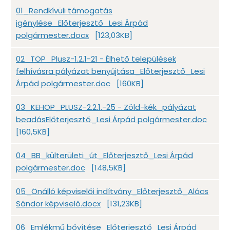
01_Rendkívüli támogatás
igénylése_Előterjesztő_Lesi Árpád
polgármester.docx
[123,03KB]
02_TOP_Plusz-1.2.1-21 - Élhető települések
felhívásra pályázat benyújtása_Előterjesztő_Lesi
Árpád polgármester.doc
[160KB]
03_KEHOP_PLUSZ-2.2.1.-25 - Zöld-kék_pályázat
beadásElőterjesztő_Lesi Árpád polgármester.doc
[160,5KB]
04_BB_külterületi_út_Előterjesztő_Lesi Árpád
polgármester.doc
[148,5KB]
05_Önálló képviselői indítvány_Előterjesztő_Alács
Sándor képviselő.docx
[131,23KB]
06_Emlékmű bővítése_Előterjesztő_Lesi Árpád