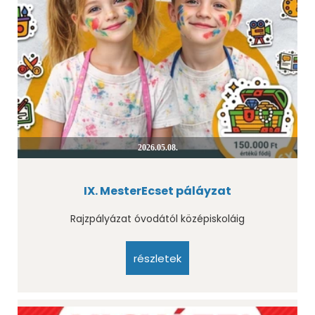
2026.05.08.
IX. MesterEcset páláyzat
Rajzpályázat óvodától középiskoláig
részletek