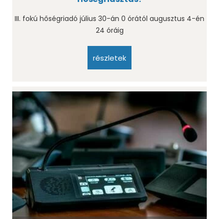
III. fokú hőségriadó július 30-án 0 órától augusztus 4-én
24 óráig
részletek