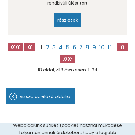
rendkívüli ülést tart
részletek
««
«
»
1
2
3
4
5
6
7
8
9
10
11
»»
18
oldal,
418
összesen,
1-24
vissza az előző oldalra!
Weboldalunk sütiket (cookie) használ működése
folyamán annak érdekében, hogy a legjobb