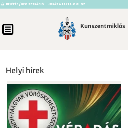
BELÉPÉS / REGISZTRÁCIÓ
UGRÁS A TARTALOMHOZ
Kunszentmiklós
Helyi hírek