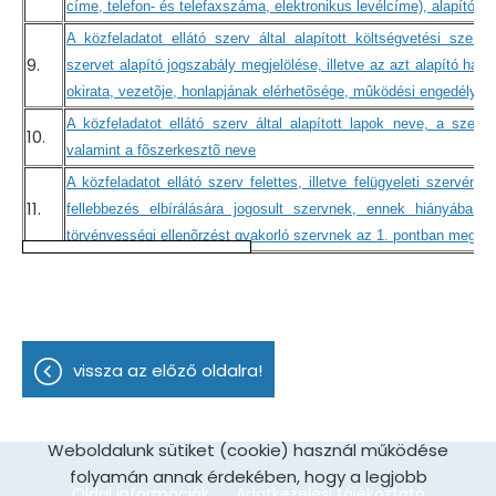
címe, telefon- és telefaxszáma, elektronikus levélcíme), alapító ok
A közfeladatot ellátó szerv által alapított költségvetési szerv
9.
szervet alapító jogszabály megjelölése, illetve az azt alapító hatá
okirata, vezetõje, honlapjának elérhetõsége, mûködési engedélye
A közfeladatot ellátó szerv által alapított lapok neve, a sze
10.
valamint a fõszerkesztõ neve
A közfeladatot ellátó szerv felettes, illetve felügyeleti szervéne
11.
fellebbezés elbírálására jogosult szervnek, ennek hiányában a
törvényességi ellenõrzést gyakorló szervnek az 1. pontban meghat
vissza az előző oldalra!
Weboldalunk sütiket (cookie) használ működése
folyamán annak érdekében, hogy a legjobb
Oldal információk
Adatkezelési tájékoztató