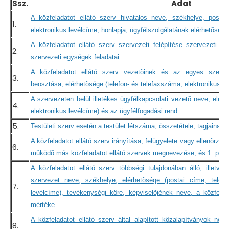
Ssz.
Adat
A közfeladatot ellátó szerv hivatalos neve, székhelye, postai
1.
elektronikus levélcíme, honlapja, ügyfélszolgálatának elérhetõsége
A közfeladatot ellátó szerv szervezeti felépítése szervezeti 
2.
szervezeti egységek feladatai
A közfeladatot ellátó szerv vezetõinek és az egyes szerve
3.
beosztása, elérhetõsége (telefon- és telefaxszáma, elektronikus le
A szervezeten belül illetékes ügyfélkapcsolati vezetõ neve, elérh
4.
elektronikus levélcíme) és az ügyfélfogadási rend
5.
Testületi szerv esetén a testület létszáma, összetétele, tagjainak
A közfeladatot ellátó szerv irányítása, felügyelete vagy ellenõrzés
6.
mûködõ más közfeladatot ellátó szervek megnevezése, és 1. pont
A közfeladatot ellátó szerv többségi tulajdonában álló, illetv
szervezet neve, székhelye, elérhetõsége (postai címe, telefo
7.
levélcíme), tevékenységi köre, képviselõjének neve, a közfela
mértéke
A közfeladatot ellátó szerv által alapított közalapítványok nev
8.