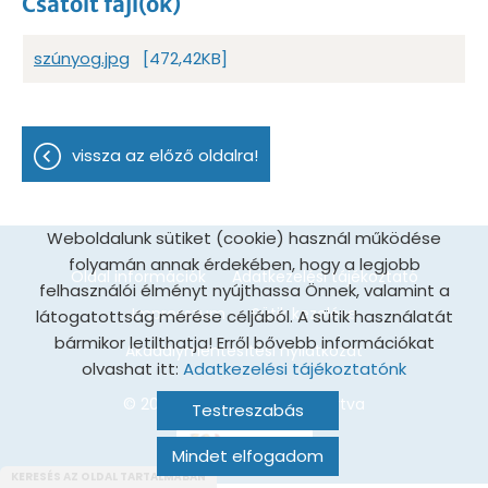
Csatolt fájl(ok)
szúnyog.jpg
[472,42KB]
vissza az előző oldalra!
Weboldalunk sütiket (cookie) használ működése
folyamán annak érdekében, hogy a legjobb
Oldal információk
Adatkezelési tájékoztató
felhasználói élményt nyújthassa Önnek, valamint a
Impresszum
Sütik kezelése
látogatottság mérése céljából. A sütik használatát
bármikor letilthatja! Erről bővebb információkat
Akadálymentesítési nyilatkozat
olvashat itt:
Adatkezelési tájékoztatónk
© 2026 - Minden jog fenntartva
Testreszabás
Mindet elfogadom
KERESÉS AZ OLDAL TARTALMÁBAN