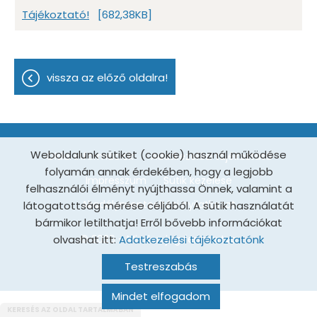
Tájékoztató!
[682,38KB]
vissza az előző oldalra!
Weboldalunk sütiket (cookie) használ működése
Oldal információk
Adatkezelési tájékoztató
folyamán annak érdekében, hogy a legjobb
Impresszum
Sütik kezelése
felhasználói élményt nyújthassa Önnek, valamint a
Akadálymentesítési nyilatkozat
látogatottság mérése céljából. A sütik használatát
bármikor letilthatja! Erről bővebb információkat
olvashat itt:
© 2026 - Minden jog fenntartva
Adatkezelési tájékoztatónk
Testreszabás
Mindet elfogadom
KERESÉS AZ OLDAL TARTALMÁBAN