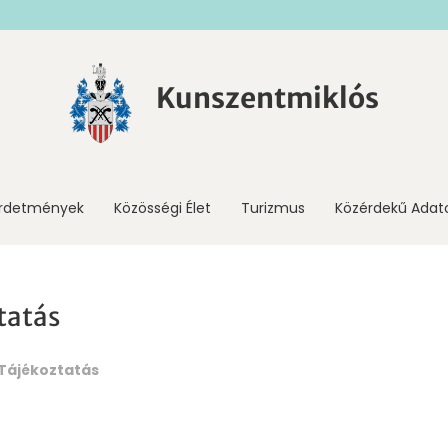
Kunszentmiklós
irdetmények
Közösségi Élet
Turizmus
Közérdekű Adat
tatás
Tájékoztatás