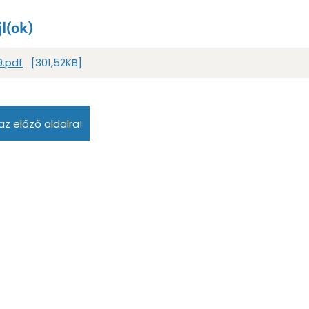
jl(ok)
.pdf
[301,52KB]
az előző oldalra!