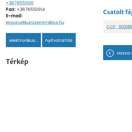
+3676551010
Fax:
+3676551014
Csatolt fá
E-mail:
jegyzo@kunszentmiklos.hu
CCF_002189
elektronikus...
nyitvatartás
vissza 
Térkép