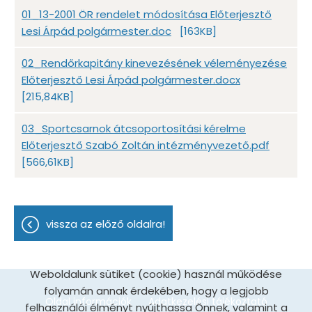
01_13-2001 ÖR rendelet módosítása Előterjesztő
Lesi Árpád polgármester.doc
[163KB]
02_Rendőrkapitány kinevezésének véleményezése
Előterjesztő Lesi Árpád polgármester.docx
[215,84KB]
03_Sportcsarnok átcsoportosítási kérelme
Előterjesztő Szabó Zoltán intézményvezető.pdf
[566,61KB]
vissza az előző oldalra!
Weboldalunk sütiket (cookie) használ működése
folyamán annak érdekében, hogy a legjobb
Oldal információk
Adatkezelési tájékoztató
felhasználói élményt nyújthassa Önnek, valamint a