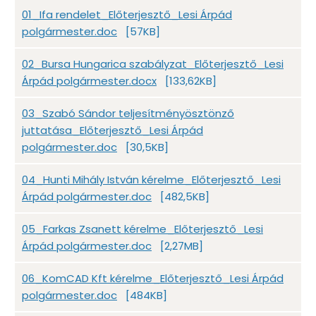
01_Ifa rendelet_Előterjesztő_Lesi Árpád
polgármester.doc
[57KB]
02_Bursa Hungarica szabályzat_Előterjesztő_Lesi
Árpád polgármester.docx
[133,62KB]
03_Szabó Sándor teljesítményösztönző
juttatása_Előterjesztő_Lesi Árpád
polgármester.doc
[30,5KB]
04_Hunti Mihály István kérelme_Előterjesztő_Lesi
Árpád polgármester.doc
[482,5KB]
05_Farkas Zsanett kérelme_Előterjesztő_Lesi
Árpád polgármester.doc
[2,27MB]
06_KomCAD Kft kérelme_Előterjesztő_Lesi Árpád
polgármester.doc
[484KB]