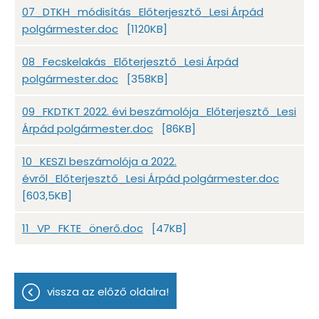
07_DTKH_módisítás_Előterjesztő_Lesi Árpád
polgármester.doc
[1120KB]
08_Fecskelakás_Előterjesztő_Lesi Árpád
polgármester.doc
[358KB]
09_FKDTKT 2022. évi beszámolója_Előterjesztő_Lesi
Árpád polgármester.doc
[86KB]
10_KESZI beszámolója a 2022.
évről_Előterjesztő_Lesi Árpád polgármester.doc
[603,5KB]
11_VP_FKTE_önerő.doc
[47KB]
vissza az előző oldalra!