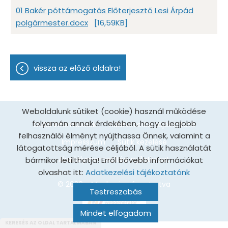
01 Bakér póttámogatás Előterjesztő Lesi Árpád
polgármester.docx
[16,59KB]
vissza az előző oldalra!
Weboldalunk sütiket (cookie) használ működése
folyamán annak érdekében, hogy a legjobb
Oldal információk
Adatkezelési tájékoztató
felhasználói élményt nyújthassa Önnek, valamint a
Impresszum
Sütik kezelése
látogatottság mérése céljából. A sütik használatát
Akadálymentesítési nyilatkozat
bármikor letilthatja! Erről bővebb információkat
olvashat itt:
Adatkezelési tájékoztatónk
© 2026 - Minden jog fenntartva
Testreszabás
Mindet elfogadom
KERESÉS AZ OLDAL TARTALMÁBAN