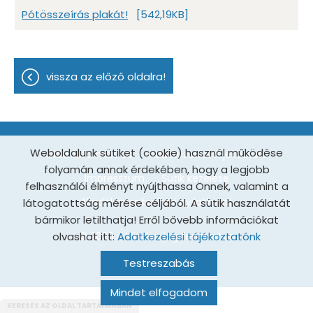
Pótösszeírás plakát!
[542,19KB]
vissza az előző oldalra!
Weboldalunk sütiket (cookie) használ működése
Oldal információk
Adatkezelési tájékoztató
folyamán annak érdekében, hogy a legjobb
Impresszum
Sütik kezelése
felhasználói élményt nyújthassa Önnek, valamint a
Akadálymentesítési nyilatkozat
látogatottság mérése céljából. A sütik használatát
bármikor letilthatja! Erről bővebb információkat
olvashat itt:
© 2026 - Minden jog fenntartva
Adatkezelési tájékoztatónk
Testreszabás
Mindet elfogadom
KERESÉS AZ OLDAL TARTALMÁBAN