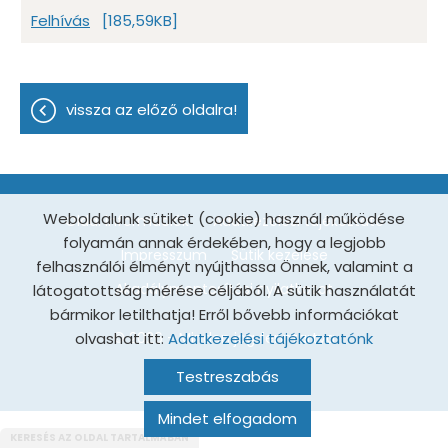
Felhívás
[185,59KB]
vissza az előző oldalra!
Weboldalunk sütiket (cookie) használ működése
Oldal információk
Adatkezelési tájékoztató
folyamán annak érdekében, hogy a legjobb
Impresszum
Sütik kezelése
felhasználói élményt nyújthassa Önnek, valamint a
Akadálymentesítési nyilatkozat
látogatottság mérése céljából. A sütik használatát
bármikor letilthatja! Erről bővebb információkat
olvashat itt:
© 2026 - Minden jog fenntartva
Adatkezelési tájékoztatónk
Testreszabás
Mindet elfogadom
KERESÉS AZ OLDAL TARTALMÁBAN