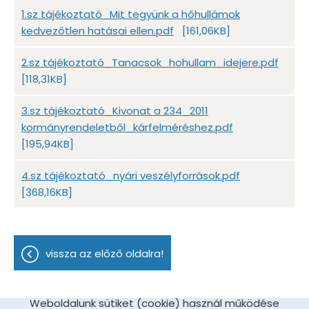
1.sz tájékoztató_Mit tegyünk a hőhullámok
kedvezőtlen hatásai ellen.pdf
[161,06KB]
2.sz tájékoztató_Tanacsok_hohullam_idejere.pdf
[118,31KB]
3.sz tájékoztató_Kivonat a 234_2011
kormányrendeletből_kárfelméréshez.pdf
[195,94KB]
4.sz tájékoztató_nyári veszélyforrások.pdf
[368,16KB]
vissza az előző oldalra!
Weboldalunk sütiket (cookie) használ működése