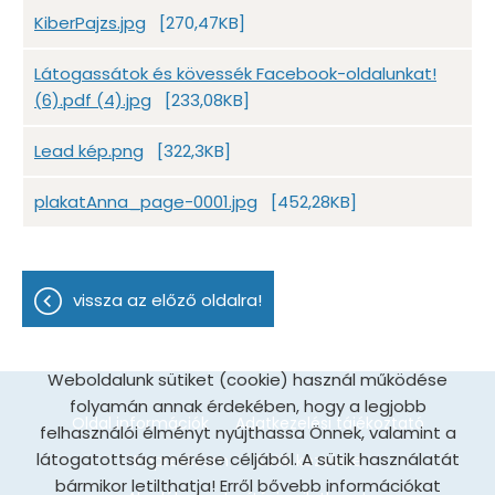
KiberPajzs.jpg
[270,47KB]
Látogassátok és kövessék Facebook-oldalunkat!
(6).pdf (4).jpg
[233,08KB]
Lead kép.png
[322,3KB]
plakatAnna_page-0001.jpg
[452,28KB]
vissza az előző oldalra!
Weboldalunk sütiket (cookie) használ működése
folyamán annak érdekében, hogy a legjobb
Oldal információk
Adatkezelési tájékoztató
felhasználói élményt nyújthassa Önnek, valamint a
látogatottság mérése céljából. A sütik használatát
Impresszum
Sütik kezelése
bármikor letilthatja! Erről bővebb információkat