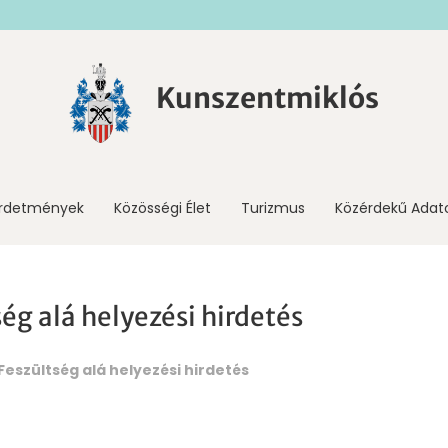
Kunszentmiklós
irdetmények
Közösségi Élet
Turizmus
Közérdekű Adat
ég alá helyezési hirdetés
Feszültség alá helyezési hirdetés