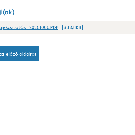
jl(ok)
tájékoztatás_20251006.PDF
[343,11KB]
az előző oldalra!