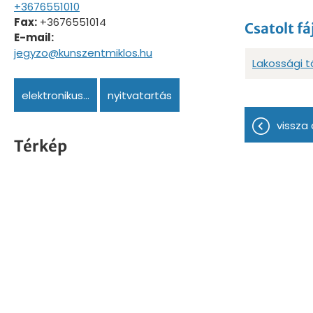
+3676551010
Fax:
+3676551014
Csatolt fá
E-mail:
jegyzo@kunszentmiklos.hu
Lakossági 
elektronikus...
nyitvatartás
vissza 
Térkép