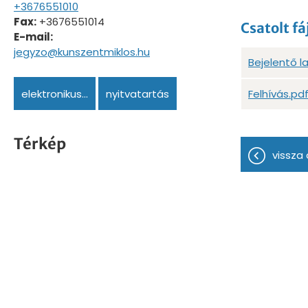
+3676551010
Fax:
+3676551014
Csatolt fá
E-mail:
jegyzo@kunszentmiklos.hu
Bejelentő l
elektronikus...
nyitvatartás
Felhívás.pd
Térkép
vissza 