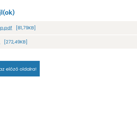
jl(ok)
ap.pdf
[81,79KB]
f
[272,49KB]
az előző oldalra!