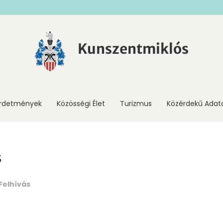
Kunszentmiklós
irdetmények
Közösségi Élet
Turizmus
Közérdekű Adat
s
Felhívás