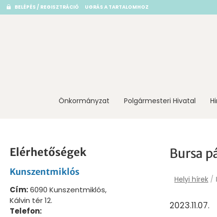
BELÉPÉS / REGISZTRÁCIÓ
UGRÁS A TARTALOMHOZ
Önkormányzat
Polgármesteri Hivatal
H
Elérhetőségek
Bursa p
Kunszentmiklós
Helyi hírek
/
Cím:
6090 Kunszentmiklós,
Kálvin tér 12.
2023.11.07.
Telefon: