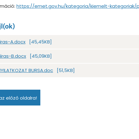
rmáció:
https://emet.gov.hu/kategoria/kiemelt-kategoriak/p
jl(ok)
iiras-A.docx
[45,45KB]
iiras-B.docx
[45,09KB]
YILATKOZAT BURSA.doc
[51,5KB]
az előző oldalra!