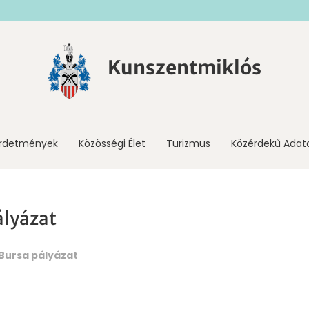
Kunszentmiklós
irdetmények
Közösségi Élet
Turizmus
Közérdekű Adat
ályázat
Bursa pályázat