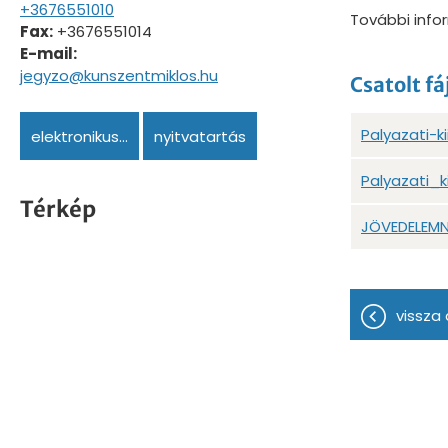
+3676551010
További info
Fax:
+3676551014
E-mail:
jegyzo@kunszentmiklos.hu
Csatolt fá
Palyazati-k
elektronikus...
nyitvatartás
Palyazati_k
Térkép
JÖVEDELEMN
vissza 