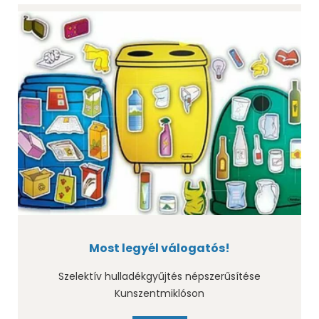
Most legyél válogatós!
Szelektív hulladékgyűjtés népszerűsítése
Kunszentmiklóson