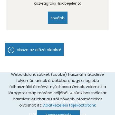
Közvilágítási Hibabejelentő
tovább
vissza az előző oldalra!
Weboldalunk sütiket (cookie) használ működése
folyamán annak érdekében, hogy a legjobb
Oldal információk
Adatkezelési tájékoztató
felhasználói élményt nyújthassa Önnek, valamint a
látogatottság mérése céljából. A sütik használatát
Impresszum
Sütik kezelése
bármikor letilthatja! Erről bővebb információkat
Akadálymentesítési nyilatkozat
olvashat itt:
Adatkezelési tájékoztatónk
© 2026 - Minden jog fenntartva
Testreszabás