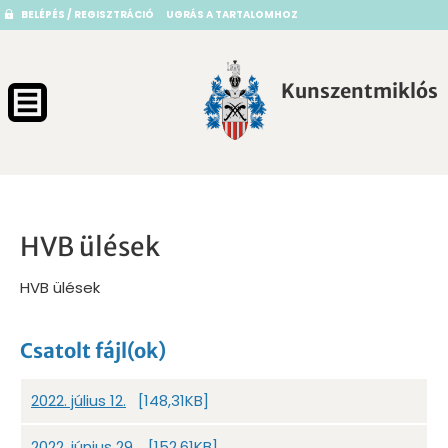
BELÉPÉS / REGISZTRÁCIÓ
UGRÁS A TARTALOMHOZ
Kunszentmiklós
HVB ülések
HVB ülések
Csatolt fájl(ok)
2022. július 12.
[148,31KB]
2022. június 29.
[152,61KB]