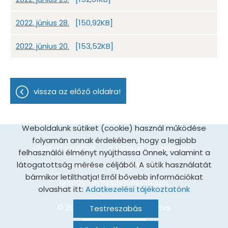
2022. június 28.
[150,92KB]
2022. június 20.
[153,52KB]
vissza az előző oldalra!
Weboldalunk sütiket (cookie) használ működése
folyamán annak érdekében, hogy a legjobb
Oldal információk
Adatkezelési tájékoztató
felhasználói élményt nyújthassa Önnek, valamint a
látogatottság mérése céljából. A sütik használatát
Impresszum
Sütik kezelése
bármikor letilthatja! Erről bővebb információkat
Akadálymentesítési nyilatkozat
olvashat itt:
Adatkezelési tájékoztatónk
© 2026 - Minden jog fenntartva
Testreszabás