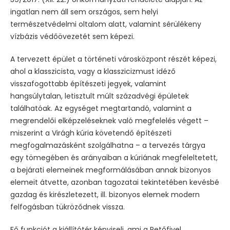
ingatlan nem áll sem országos, sem helyi
természetvédelmi oltalom alatt, valamint sérülékeny
vízbázis védőövezetét sem képezi.
A tervezett épület a történeti városközpont részét képezi,
ahol a klasszicista, vagy a klasszicizmust idéző
visszafogottabb építészeti jegyek, valamint
hangsúlytalan, letisztult múlt századvégi épületek
találhatóak. Az egységet megtartandó, valamint a
megrendelői elképzeléseknek való megfelelés végett –
miszerint a Virágh kúria követendő építészeti
megfogalmazásként szolgálhatna – a tervezés tárgya
egy tömegében és arányaiban a kúriának megfeleltetett,
a bejárati elemeinek megformálásában annak bizonyos
elemeit átvette, azonban tagozatai tekintetében kevésbé
gazdag és kirészletezett, ill. bizonyos elemek modern
felfogásban tükröződnek vissza.
Fő funkciót a kiállítótér képviseli, ami a Petőfivel