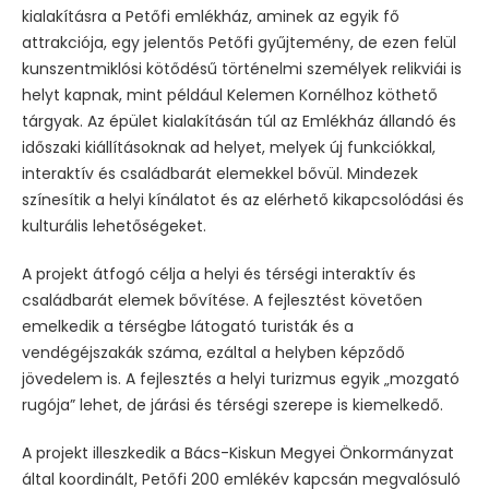
kialakításra a Petőfi emlékház, aminek az egyik fő
attrakciója, egy jelentős Petőfi gyűjtemény, de ezen felül
kunszentmiklósi kötődésű történelmi személyek relikviái is
helyt kapnak, mint például Kelemen Kornélhoz köthető
tárgyak. Az épület kialakításán túl az Emlékház állandó és
időszaki kiállításoknak ad helyet, melyek új funkciókkal,
interaktív és családbarát elemekkel bővül. Mindezek
színesítik a helyi kínálatot és az elérhető kikapcsolódási és
kulturális lehetőségeket.
A projekt átfogó célja a helyi és térségi interaktív és
családbarát elemek bővítése. A fejlesztést követően
emelkedik a térségbe látogató turisták és a
vendégéjszakák száma, ezáltal a helyben képződő
jövedelem is. A fejlesztés a helyi turizmus egyik „mozgató
rugója” lehet, de járási és térségi szerepe is kiemelkedő.
A projekt illeszkedik a Bács-Kiskun Megyei Önkormányzat
által koordinált, Petőfi 200 emlékév kapcsán megvalósuló