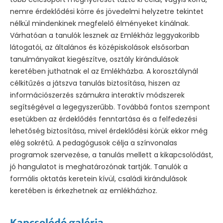
nemre érdeklődési körre és jövedelmi helyzetre tekintet
nélkül mindenkinek megfelelő élményeket kínálnak.
Várhatóan a tanulók lesznek az Emlékház leggyakoribb
látogatói, az általános és középiskolások elsősorban
tanulmányaikat kiegészítve, osztály kirándulások
keretében juthatnak el az Emlékházba. A korosztálynál
célkitűzés a játszva tanulás biztosítása, hiszen az
információszerzés számukra interaktív módszerek
segítségével a legegyszerűbb. Továbbá fontos szempont
esetükben az érdeklődés fenntartása és a felfedezési
lehetőség biztosítása, mivel érdeklődési körük ekkor még
elég sokrétű. A pedagógusok célja a színvonalas
programok szervezése, a tanulás mellett a kikapcsolódást,
jó hangulatot is meghatározónak tartják. Tanulók a
formális oktatás keretein kívül, családi kirándulások
keretében is érkezhetnek az emlékházhoz.
Kapcsolódó galéria