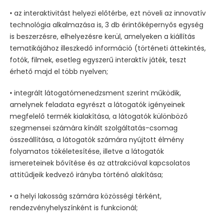
• az interaktivitást helyezi előtérbe, ezt növeli az innovatív
technológia alkalmazása is, 3 db érintőképernyős egység
is beszerzésre, elhelyezésre kerül, amelyeken a kiállítás
tematikájához illeszkedő információ (történeti áttekintés,
fotók, filmek, esetleg egyszerű interaktív játék, teszt
érhető majd el több nyelven;
• integrált látogatómenedzsment szerint működik,
amelynek feladata egyrészt a látogatók igényeinek
megfelelő termék kialakítása, a látogatók különböző
szegmensei számára kínált szolgáltatás-csomag
összeállítása, a látogatók számára nyújtott élmény
folyamatos tökéletesítése, illetve a látogatók
ismereteinek bővítése és az attrakcióval kapcsolatos
attitűdjeik kedvező irányba történő alakítása;
• a helyi lakosság számára közösségi térként,
rendezvényhelyszínként is funkcionál;