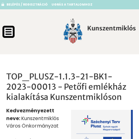
BELÉPÉS / REGISZTRÁCIÓ
UGRÁS A TARTALOMHOZ
Kunszentmiklós
TOP_PLUSZ-1.1.3-21-BK1-
2023-00013 - Petőfi emlékház
kialakítása Kunszentmiklóson
Kedvezményezett
neve:
Kunszentmiklós
Város Önkormányzat