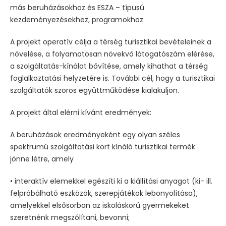
más beruházásokhoz és ESZA – típusú
kezdeményezésekhez, programokhoz.
A projekt operatív célja a térség turisztikai bevételeinek a
növelése, a folyamatosan növekvő látogatószám elérése,
a szolgáltatás-kínálat bővítése, amely kihathat a térség
foglalkoztatási helyzetére is. További cél, hogy a turisztikai
szolgáltatók szoros együttműködése kialakuljon.
A projekt által elérni kívánt eredmények:
A beruházások eredményeként egy olyan széles
spektrumú szolgáltatási kört kínáló turisztikai termék
jönne létre, amely
• interaktív elemekkel egészíti ki a kiállítási anyagot (ki- ill.
felpróbálható eszközök, szerepjátékok lebonyolítása),
amelyekkel elsősorban az iskoláskorú gyermekeket
szeretnénk megszólítani, bevonni;