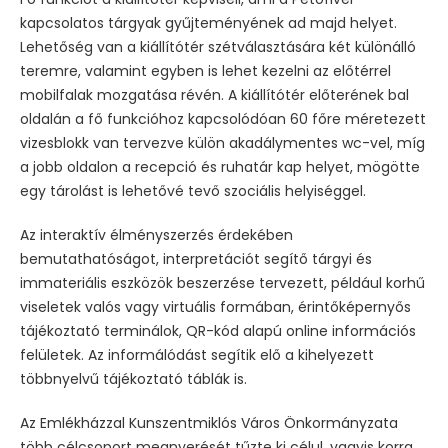
kapcsolatos tárgyak gyűjteményének ad majd helyet.
Lehetőség van a kiállítótér szétválasztására két különálló
teremre, valamint egyben is lehet kezelni az előtérrel
mobilfalak mozgatása révén. A kiállítótér előterének bal
oldalán a fő funkcióhoz kapcsolódóan 60 főre méretezett
vizesblokk van tervezve külön akadálymentes wc-vel, míg
a jobb oldalon a recepció és ruhatár kap helyet, mögötte
egy tárolást is lehetővé tevő szociális helyiséggel.
Az interaktív élményszerzés érdekében
bemutathatóságot, interpretációt segítő tárgyi és
immateriális eszközök beszerzése tervezett, például korhű
viseletek valós vagy virtuális formában, érintőképernyős
tájékoztató terminálok, QR-kód alapú online információs
felületek. Az informálódást segítik elő a kihelyezett
többnyelvű tájékoztató táblák is.
Az Emlékházzal Kunszentmiklós Város Önkormányzata
több célcsoport megnyerését tűzte ki célul, vagyis korra,