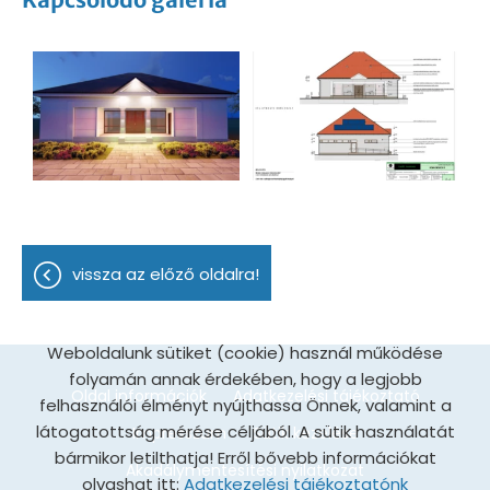
vissza az előző oldalra!
Weboldalunk sütiket (cookie) használ működése
folyamán annak érdekében, hogy a legjobb
Oldal információk
Adatkezelési tájékoztató
felhasználói élményt nyújthassa Önnek, valamint a
látogatottság mérése céljából. A sütik használatát
Impresszum
Sütik kezelése
bármikor letilthatja! Erről bővebb információkat
Akadálymentesítési nyilatkozat
olvashat itt:
Adatkezelési tájékoztatónk