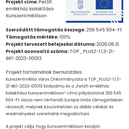
Projekt címe:
Petőfi
emlékház kialakítása
Kunszentmiklóson
Szerződött támogatás összege:
256 545 504-Ft
Támogatás mértéke:
100%
Projekt tervezett befejezési dátuma:
2026.08.31.
Projekt azonosító száma:
TOP_PLUSZ-1.1.3-21-
BK1-2023-00013
Projekt tartalmának bemutatása:
Kunszentmiklós Város Önkormányzata a TOP_PLUSZ-1.1.3-
21-BK1-2023-00013 kódszámú és a „Petőfi emlékház
kialakítása Kunszentmiklóson” című pályázatával 256 545
504-Ft vissza nem térítendő Európai Uniós támogatásban
részesült, melynek köszönhetően az alábbi célokat és
eredményeket szeretnénk megvalósítani:
A projekt célja, hogy Kunszentmiklóson kerüljön