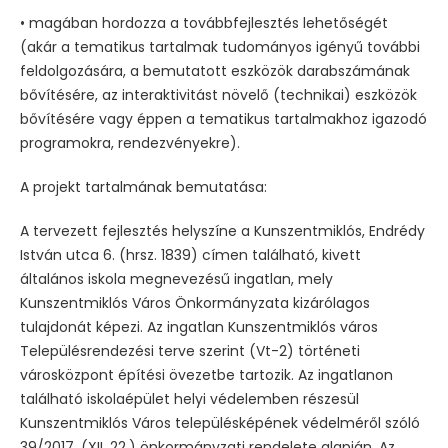
• magában hordozza a továbbfejlesztés lehetőségét
(akár a tematikus tartalmak tudományos igényű további
feldolgozására, a bemutatott eszközök darabszámának
bővítésére, az interaktivitást növelő (technikai) eszközök
bővítésére vagy éppen a tematikus tartalmakhoz igazodó
programokra, rendezvényekre).
A projekt tartalmának bemutatása:
A tervezett fejlesztés helyszíne a Kunszentmiklós, Endrédy
István utca 6. (hrsz. 1839) címen található, kivett
általános iskola megnevezésű ingatlan, mely
Kunszentmiklós Város Önkormányzata kizárólagos
tulajdonát képezi. Az ingatlan Kunszentmiklós város
Településrendezési terve szerint (Vt-2) történeti
városközpont építési övezetbe tartozik. Az ingatlanon
található iskolaépület helyi védelemben részesül
Kunszentmiklós Város településképének védelméről szóló
39/2017. (XII. 22.) önkormányzati rendelete alapján. Az