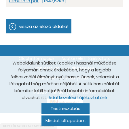
utmutato.pdf
[1542,62KB]
vissza az előző oldalra!
Oldal információk
Adatkezelési tájékoztató
Weboldalunk sütiket (cookie) használ működése
Impresszum
Sütik kezelése
folyamán annak érdekében, hogy a legjobb
felhasználói élményt nyújthassa Önnek, valamint a
Akadálymentesítési nyilatkozat
látogatottság mérése céljából. A sütik használatát
bármikor letilthatja! Erről bővebb információkat
© 2026 - Minden jog fenntartva
olvashat itt:
Adatkezelési tájékoztatónk
Testreszabás
Mindet elfogadom
KERESÉS AZ OLDAL TARTALMÁBAN