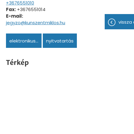
+3676551010
Fax:
+3676551014
E-mail:
vissza 
jegyzo@kunszentmiklos.hu
elektronikus...
nyitvatartás
Térkép