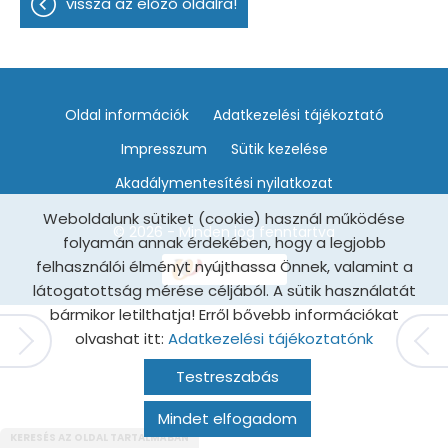
vissza az előző oldalra!
Oldal információk
Adatkezelési tájékoztató
Impresszum
Sütik kezelése
Akadálymentesítési nyilatkozat
Weboldalunk sütiket (cookie) használ működése
© 2026 - Minden jog fenntartva
folyamán annak érdekében, hogy a legjobb
felhasználói élményt nyújthassa Önnek, valamint a
látogatottság mérése céljából. A sütik használatát
bármikor letilthatja! Erről bővebb információkat
olvashat itt:
Adatkezelési tájékoztatónk
Testreszabás
Mindet elfogadom
KERESÉS AZ OLDAL TARTALMÁBAN