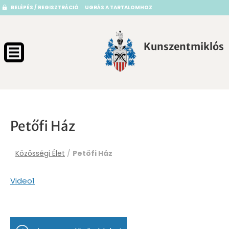
BELÉPÉS / REGISZTRÁCIÓ
UGRÁS A TARTALOMHOZ
Kunszentmiklós
Petőfi Ház
Közösségi Élet
/
Petőfi Ház
Video1