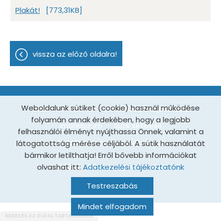
Plakát!
[773,31KB]
vissza az előző oldalra!
Weboldalunk sütiket (cookie) használ működése
Oldal információk
Adatkezelési tájékoztató
folyamán annak érdekében, hogy a legjobb
Impresszum
Sütik kezelése
felhasználói élményt nyújthassa Önnek, valamint a
Akadálymentesítési nyilatkozat
látogatottság mérése céljából. A sütik használatát
bármikor letilthatja! Erről bővebb információkat
olvashat itt:
© 2026 - Minden jog fenntartva
Adatkezelési tájékoztatónk
Testreszabás
Mindet elfogadom
KERESÉS AZ OLDAL TARTALMÁBAN