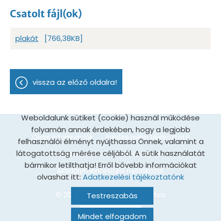
Csatolt fájl(ok)
plakát
[766,38KB]
vissza az előző oldalra!
Weboldalunk sütiket (cookie) használ működése
folyamán annak érdekében, hogy a legjobb
Oldal információk
Adatkezelési tájékoztató
felhasználói élményt nyújthassa Önnek, valamint a
látogatottság mérése céljából. A sütik használatát
Impresszum
Sütik kezelése
bármikor letilthatja! Erről bővebb információkat
Akadálymentesítési nyilatkozat
olvashat itt:
Adatkezelési tájékoztatónk
© 2026 - Minden jog fenntartva
Testreszabás
Mindet elfogadom